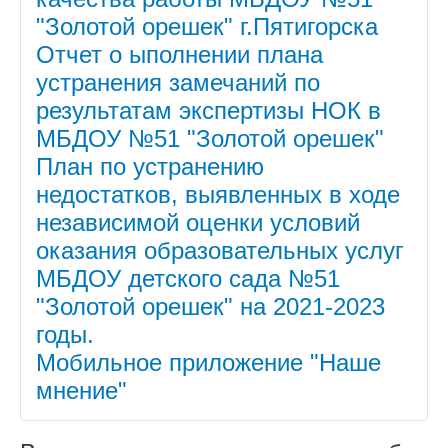
Родителям
"Золотой орешек" г.Пятигорска
Отчет о ыполнении плана
КОНСУЛЬТАТИВНЫЙ ПУНКТ
устранения замечаний по
ПРИЕМ В ДОУ
результатам экспертизы НОК в
МБДОУ №51 "Золотой орешек"
СОВЕТЫ СПЕЦИАЛИСТОВ
План по устранению
РОДИТЕЛЬСКАЯ ОПЛАТА
недостатков, выявленных в ходе
независимой оценки условий
ГРАФИК КОМПЛЕКТОВАНИЯ
оказания образовательных услуг
ОБУЧЕНИЕ ДЕТЕЙ С ОВЗ
МБДОУ детского сада №51
ЗДОРОВЬЕ
"Золотой орешек" на 2021-2023
годы.
ПРИКАЗЫ О ЗАЧИСЛЕНИИ И
Мобильное приложение "Наше
ОТЧИСЛЕНИИ
мнение"
НАШИ ДОСТИЖЕНИЯ