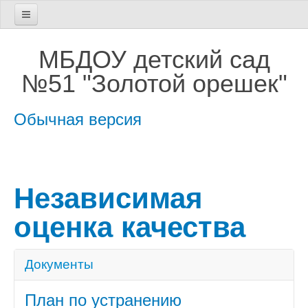
Главная
МБДОУ детский сад
Сведения об МБДОУ №51
№51 "Золотой орешек"
ОСНОВНЫЕ СВЕДЕНИЯ
Обычная версия
СТРУКТУРА И ОРГАНЫ
УПРАВЛЕНИЯ
ДОКУМЕНТЫ
Независимая
ОБРАЗОВАНИЕ
оценка качества
ОБРАЗОВАТЕЛЬНЫЕ СТАНДАРТЫ
РУКОВОДСТВО.
Документы
ПЕДАГОГИЧЕСКИЙ СОСТАВ
План по устранению