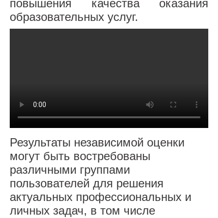
СТРАНИЦА УЧИТЕЛЯ-ЛОГОПЕДА
повышения качества оказания
образовательных услуг.
Защита ПД
Права ребенка
Объявления
Питание
Оценка качества
Противодействие коррупции
Безопасность детей
Результаты независимой оценки
могут быть востребованы
Безопасность на дороге
различными группами
Воспитатель года
пользователей для решения
актуальных профессиональных и
личных задач, в том числе