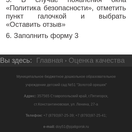
«Политика безопасности», отметить
пункт галочкой и выбрать
«Оставить отзыв»
6. Заполнить форму 3
Вы здесь:
Главная
Оценка качества
Муниципальное бюджетное дошкольное образовательное
учреждение детский сад №51 "Золотой орешек"
Адрес:
357565 Ставропольский край, г.Пятигорск,
ст.Константиновская, ул. Ленина, 27-а
Телефон:
+7 (8793)97-25-39; +7 (8793)97-25-41;
e-mail:
doy51@pjatigorsk.ru