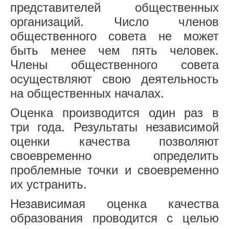
РОМАШКА
представителей общественных
организаций. Число членов
ДЮЙМОВОЧКА
общественного совета не может
СОЛНЫШКО
быть менее чем пять человек.
Члены общественного совета
МАЛИНКА
осуществляют свою деятельность
ЯГОДКА
на общественных началах.
ЯБЛОЧКО
Оценка производится один раз в
три года. Результаты независимой
КАЛИНКА
оценки качества позволяют
Страницы педагогов
своевременно определить
проблемные точки и своевременно
СТРАНИЦА ПЕДАГОГА-
их устранить.
ПСИХОЛОГА
Независимая оценка качества
СТРАНИЦА ИНСТРУКТОРА ПО ФК
образования проводится с целью