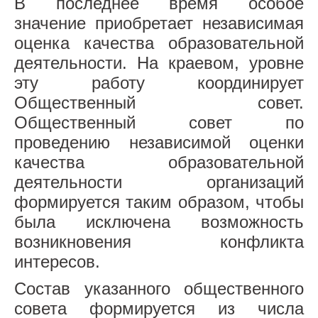
В последнее время особое
Педагогам
значение приобретает независимая
АТТЕСТАЦИЯ
оценка качества образовательной
деятельности. На краевом, уровне
МЕТОДИЧЕСКИЙ КАБИНЕТ
эту работу координирует
ГМО
Общественный совет.
Общественный совет по
ПРОФСОЮЗ
проведению независимой оценки
Наши группы
качества образовательной
СПЕЦИАЛИСТЫ
деятельности организаций
формируется таким образом, чтобы
КОЛОКОЛЬЧИК
была исключена возможность
ЗОЛОТАЯ РЫБКА
возникновения конфликта
интересов.
ЗАИНЬКА
Состав указанного общественного
РУЧЕЕК
совета формируется из числа