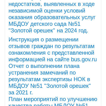
МАТЕРИАЛЬНО-ТЕХНИЧЕСКОЕ
недостатков, выявленных в ходе
ОБЕСПЕЧЕНИЕ
независимой оценки условий
ВИДЫ МАТЕРИАЛЬНОЙ
оказания образовательных услуг
МБДОУ детского сада №51
ПОДДЕРЖКИ
"Золотой орешек" на 2024 год.
ПЛАТНЫЕ ОБРАЗОВАТЕЛЬНЫЕ
Инструкция о размещении
УСЛУГИ
отзывов граждан по результатам
ФИНАНСОВО-ХОЗЯЙСТВЕННАЯ
ознакомления с представленной
ДЕЯТЕЛЬНОСТЬ
информацией на сайте bus.gov.ru
Отчет о выполнении плана
ВАКАНТНЫЕ МЕСТА ДЛЯ ПРИЕМА
устранения замечаний по
(ПЕРЕВОДА)
результатам экспертизы НОК в
МЕЖДУНАРОДНОЕ
МБДОУ №51 "Золотой орешек"
СОТРУДНИЧЕСТВО
за 2021 г.
План мероприятий по улучшению
ДОСТУПНАЯ СРЕДА
качества работы МБДОУ №51